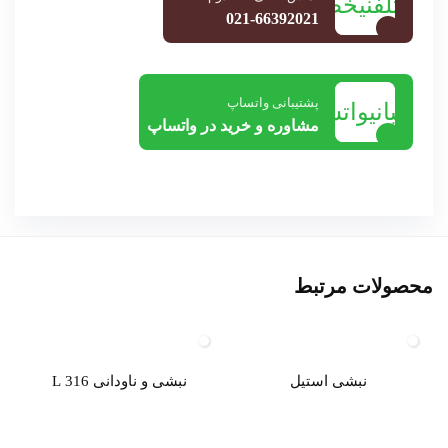
021-66392021
پشتیبانی واتساپ
مشاوره و خرید در واتساپ
رتبط
 استیل
نبشی و ناودانی 316 L