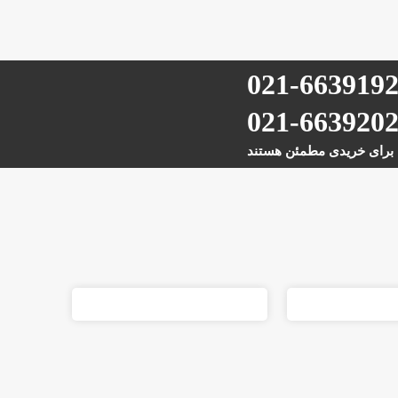
021-663919
021-663920
برای خریدی مطمئن هستند